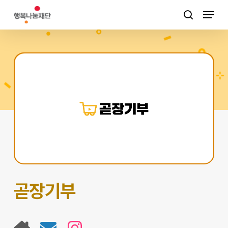
Skip
Menu
to
검색
main
content
곧장기부
곧
곧
곧