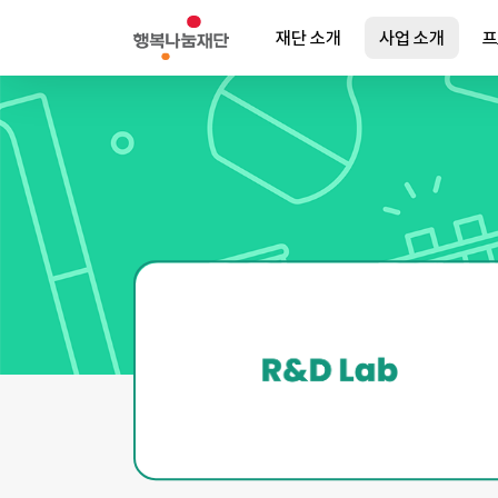
Skip
재단 소개
사업 소개
프
to
main
content
Enter를 입력해 검색하세요